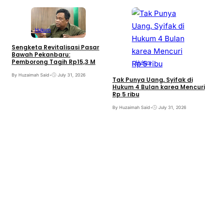
Hukum
Sengketa Revitalisasi Pasar
Bawah Pekanbaru:
Pemborong Tagih Rp15,3 M
Hukum
By Huzaimah Said
•
July 31, 2026
Tak Punya Uang, Syifak di
Hukum 4 Bulan karea Mencuri
Rp 5 ribu
B
By Huzaimah Said
•
July 31, 2026
T
I
B