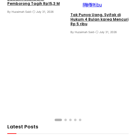
Pemborong Tagih Rp15,3 M
Hukum
By Huzaimah Said
•
July 31, 2026
Tak Punya Uang, Syifak di
Hukum 4 Bulan karea Mencuri
Rp 5 ribu
By Huzaimah Said
•
July 31, 2026
S
B
B
Latest Posts