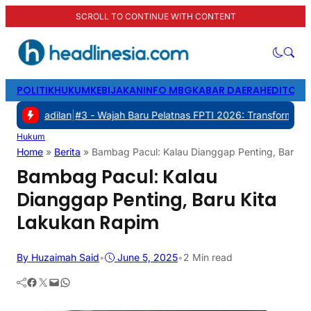
SCROLL TO CONTINUE WITH CONTENT
POLITIK
HUKUM
KEBIJAKAN
INFO MBG
KABAR DAERAH
EDITORI
lan
|
#3 -
Wajah Baru Pelatnas FPTI 2026: Transformasi Manajemen, T
Hukum
Home
»
Berita
»
Bambag Pacul: Kalau Dianggap Penting, Baru K
Bambag Pacul: Kalau
Dianggap Penting, Baru Kita
Lakukan Rapim
By Huzaimah Said
•
June 5, 2025
•
2 Min read
Facebook
Twitter
Mail
WhatsApp