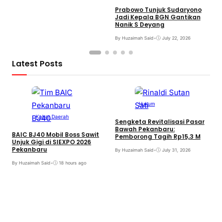
Prabowo Tunjuk Sudaryono
Jadi Kepala BGN Gantikan
Nanik S Deyang
By Huzaimah Said
•
July 22, 2026
Latest Posts
Hukum
Kabar Daerah
Sengketa Revitalisasi Pasar
Bawah Pekanbaru:
BAIC BJ40 Mobil Boss Sawit
Pemborong Tagih Rp15,3 M
Unjuk Gigi di SIEXPO 2026
Pekanbaru
By Huzaimah Said
•
July 31, 2026
T
By Huzaimah Said
•
18 hours ago
H
R
B