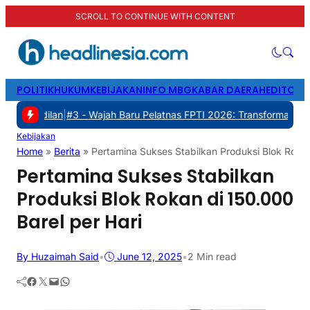
SCROLL TO CONTINUE WITH CONTENT
POLITIK
HUKUM
KEBIJAKAN
INFO MBG
KABAR DAERAH
EDITORI
|
#3 -
Wajah Baru Pelatnas FPTI 2026: Transformasi Manajemen, Tran
Kebijakan
Home
»
Berita
»
Pertamina Sukses Stabilkan Produksi Blok Rokan
Pertamina Sukses Stabilkan
Produksi Blok Rokan di 150.000
Barel per Hari
By Huzaimah Said
•
June 12, 2025
•
2 Min read
Facebook
Twitter
Mail
WhatsApp