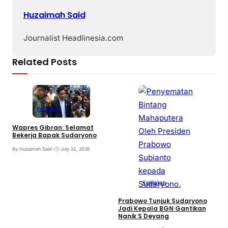
Huzaimah Said
Journalist Headlinesia.com
Related Posts
Kebijakan
Wapres Gibran: Selamat
Bekerja Bapak Sudaryono
By Huzaimah Said
•
July 22, 2026
N
K
Kebijakan
B
Prabowo Tunjuk Sudaryono
Jadi Kepala BGN Gantikan
Nanik S Deyang