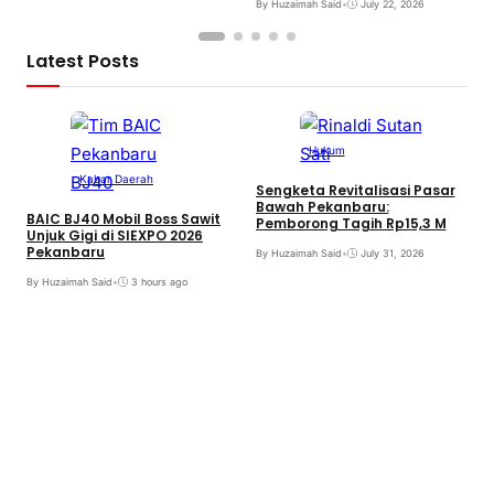
By Huzaimah Said
•
July 22, 2026
Latest Posts
Hukum
Kabar Daerah
Sengketa Revitalisasi Pasar
Bawah Pekanbaru:
BAIC BJ40 Mobil Boss Sawit
Pemborong Tagih Rp15,3 M
Unjuk Gigi di SIEXPO 2026
Pekanbaru
By Huzaimah Said
•
July 31, 2026
T
By Huzaimah Said
•
3 hours ago
H
R
B