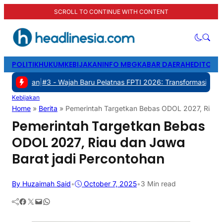
SCROLL TO CONTINUE WITH CONTENT
POLITIK
HUKUM
KEBIJAKAN
INFO MBG
KABAR DAERAH
EDITORI
#3 -
Wajah Baru Pelatnas FPTI 2026: Transformasi Manajemen, Trans
Kebijakan
Home
»
Berita
»
Pemerintah Targetkan Bebas ODOL 2027, Riau d
Pemerintah Targetkan Bebas
ODOL 2027, Riau dan Jawa
Barat jadi Percontohan
By Huzaimah Said
•
October 7, 2025
•
3 Min read
Facebook
Twitter
Mail
WhatsApp