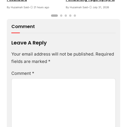
By Huzaimah Said
•
21 hours ago
By Huzaimah Said
•
July 31, 2026
B
Comment
Leave A Reply
Your email address will not be published.
Required
fields are marked
*
Comment
*