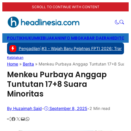
SCROLL TO CONTINUE WITH CONTENT
POLITIK
HUKUM
KEBIJAKAN
INFO MBG
KABAR DAERAH
EDITORI
e Pengadilan
|
#3 -
Wajah Baru Pelatnas FPTI 2026: Transformasi Man
Kebijakan
Home
»
Berita
»
Menkeu Purbaya Anggap Tuntutan 17+8 Suara M
Menkeu Purbaya Anggap
Tuntutan 17+8 Suara
Minoritas
By Huzaimah Said
•
September 8, 2025
•
2 Min read
Facebook
Twitter
Mail
WhatsApp