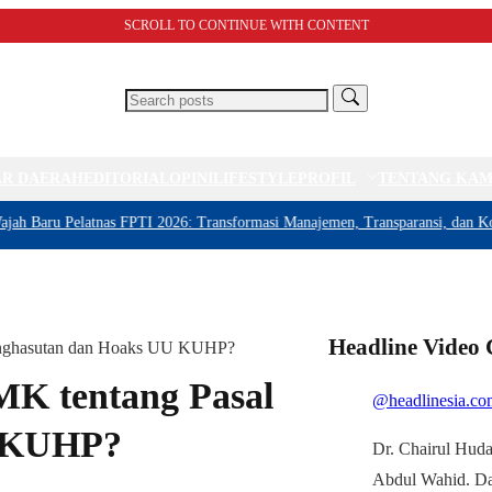
SCROLL TO CONTINUE WITH CONTENT
R DAERAH
EDITORIAL
OPINI
LIFESTYLE
PROFIL
TENTANG KAM
aru Pelatnas FPTI 2026: Transformasi Manajemen, Transparansi, dan Komitme
Headline Video
Penghasutan dan Hoaks UU KUHP?
MK tentang Pasal
@headlinesia.co
U KUHP?
Dr. Chairul Huda
Abdul Wahid. D