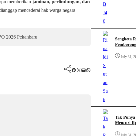
mampu memberikan
jaminan, perlindungan, dan
dianggap mencederai hak warga negara
PO 2026 Pekanbaru
Sengketa R
Pemborong
July 31, 2
Facebook
Twitter
Mail
WhatsApp
Tak Punya 
Mencuri Rp
July 31, 2