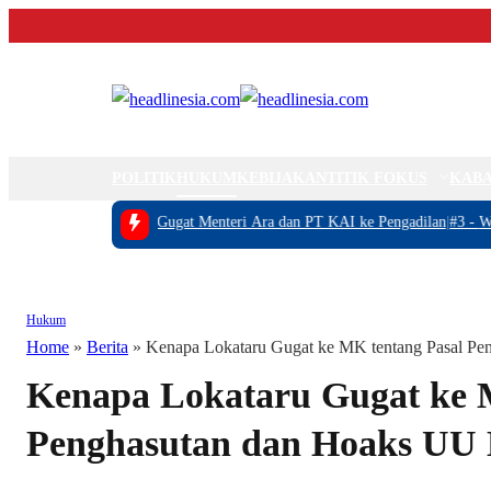
POLITIK
HUKUM
KEBIJAKAN
TITIK FOKUS
KABA
ikam
|
#2 -
Hercules Gugat Menteri Ara dan PT KAI ke Pengadilan
|
#3 -
Wajah B
Hukum
Home
»
Berita
»
Kenapa Lokataru Gugat ke MK tentang Pasal 
Kenapa Lokataru Gugat ke 
Penghasutan dan Hoaks U