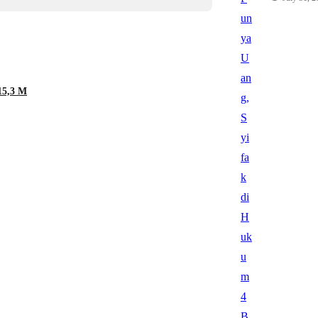
15,3 M
Hukum
Tak Punya Uang, Syifak
By Huzaimah Said
•
July 31