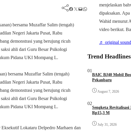
menjelaskan bah
Facebook
Twitter
Mail
WhatsApp
dipaksakan. Apa
Wahid menurut Ah
video berikut. B
♬ original sound
Trend Headlines
01
an) bersama Muzaffar Salim (tengah)
BAIC BJ40 Mobil Bos
Pekanbaru
adilan Negeri Jakarta Pusat, Rabu
mbang demonstrasi yang berujung ricuh
August 7, 2026
ksi ahli dari Guru Besar Psikologi
02
 Hukum Pidana UKI Mompang L.
Sengketa Revitalisas
Rp15,3 M
July 31, 2026
 Eksekutif Lokataru Delpedro Marhaen dan