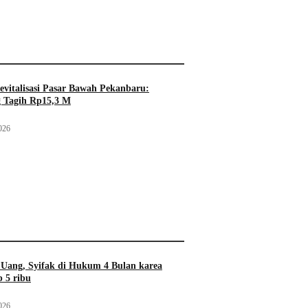
evitalisasi Pasar Bawah Pekanbaru:
 Tagih Rp15,3 M
026
Uang, Syifak di Hukum 4 Bulan karea
 5 ribu
026