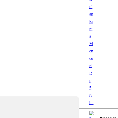
Hukum
Sengketa Revitalisasi 
By Huzaimah Said
•
July 31