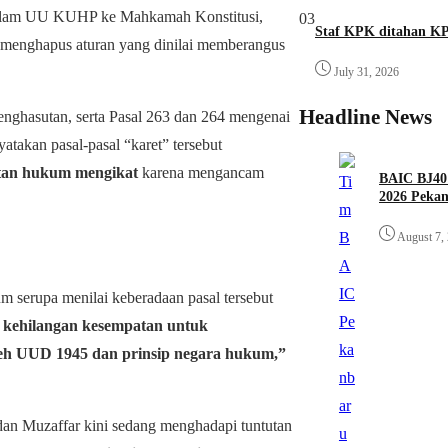
 dalam UU KUHP ke Mahkamah Konstitusi,
03
Staf KPK ditahan K
 menghapus aturan yang dinilai memberangus
July 31, 2026
Headline News
penghasutan, serta Pasal 263 dan 264 mengenai
akan pasal-pasal “karet” tersebut
tan hukum mengikat
karena mengancam
BAIC BJ40 
2026 Peka
August 7,
 serupa menilai keberadaan pasal tersebut
 kehilangan kesempatan untuk
eh UUD 1945 dan prinsip negara hukum,”
 dan Muzaffar kini sedang menghadapi tuntutan