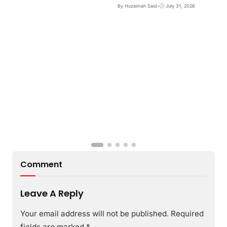
B
By Huzaimah Said
•
July 31, 2026
T
I
B
Comment
Leave A Reply
Your email address will not be published.
Required
fields are marked
*