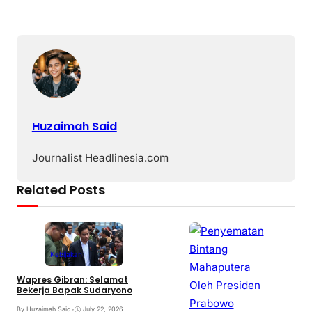
Huzaimah Said
Journalist Headlinesia.com
Related Posts
Kebijakan
Wapres Gibran: Selamat
Bekerja Bapak Sudaryono
By Huzaimah Said
•
July 22, 2026