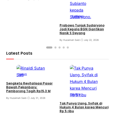
N
K
Kebijakan
B
Prabowo Tunjuk Sudaryono
Jadi Kepala BGN Gantikan
Nanik S Deyang
By Huzaimah Said
•
July 22, 2026
Latest Posts
Hukum
Sengketa Revitalisasi Pasar
Bawah Pekanbaru:
Pemborong Tagih Rp15,3 M
Hukum
By Huzaimah Said
•
July 31, 2026
Tak Punya Uang, Syifak di
Hukum 4 Bulan karea Mencuri
Rp 5 ribu