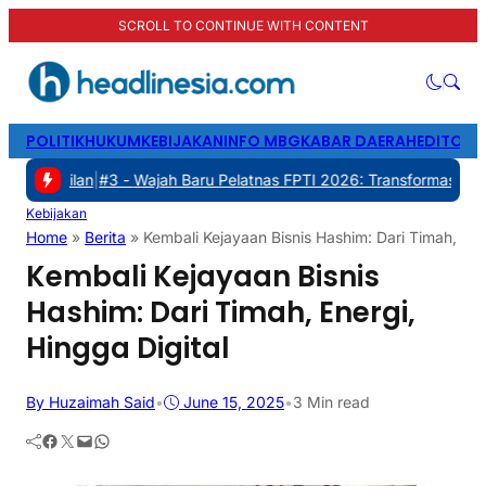
SCROLL TO CONTINUE WITH CONTENT
POLITIK
HUKUM
KEBIJAKAN
INFO MBG
KABAR DAERAH
EDITORI
#3 -
Wajah Baru Pelatnas FPTI 2026: Transformasi Manajemen, Tran
Kebijakan
Home
»
Berita
»
Kembali Kejayaan Bisnis Hashim: Dari Timah, Ener
Kembali Kejayaan Bisnis
Hashim: Dari Timah, Energi,
Hingga Digital
By Huzaimah Said
•
June 15, 2025
•
3 Min read
Facebook
Twitter
Mail
WhatsApp