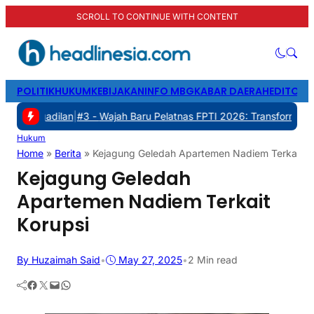
SCROLL TO CONTINUE WITH CONTENT
POLITIK
HUKUM
KEBIJAKAN
INFO MBG
KABAR DAERAH
EDITORI
lan
|
#3 -
Wajah Baru Pelatnas FPTI 2026: Transformasi Manajemen, T
Hukum
Home
»
Berita
»
Kejagung Geledah Apartemen Nadiem Terkait K
Kejagung Geledah
Apartemen Nadiem Terkait
Korupsi
By Huzaimah Said
•
May 27, 2025
•
2 Min read
Facebook
Twitter
Mail
WhatsApp