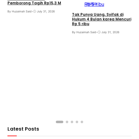
Pemborong Tagih Rp15,3 M
Hukum
By Huzaimah Said
•
July 31, 2026
Tak Punya Uang, Syifak di
Hukum 4 Bulan karea Mencuri
Rp 5 ribu
By Huzaimah Said
•
July 31, 2026
S
B
B
Latest Posts