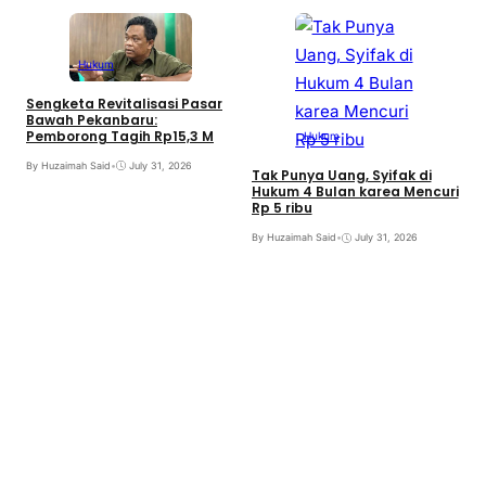
Hukum
Sengketa Revitalisasi Pasar
Bawah Pekanbaru:
Pemborong Tagih Rp15,3 M
Hukum
By Huzaimah Said
•
July 31, 2026
Tak Punya Uang, Syifak di
Hukum 4 Bulan karea Mencuri
Rp 5 ribu
B
By Huzaimah Said
•
July 31, 2026
T
I
B