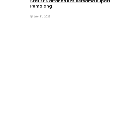
Staf KPK ditahan KPK Bersama Bupati
Pemalang
July 31, 2026