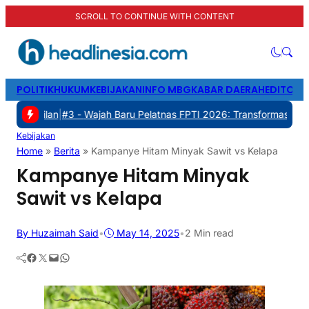
SCROLL TO CONTINUE WITH CONTENT
POLITIK
HUKUM
KEBIJAKAN
INFO MBG
KABAR DAERAH
EDITORI
n
|
#3 -
Wajah Baru Pelatnas FPTI 2026: Transformasi Manajemen, Tra
Kebijakan
Home
»
Berita
»
Kampanye Hitam Minyak Sawit vs Kelapa
Kampanye Hitam Minyak
Sawit vs Kelapa
By Huzaimah Said
•
May 14, 2025
•
2 Min read
Facebook
Twitter
Mail
WhatsApp