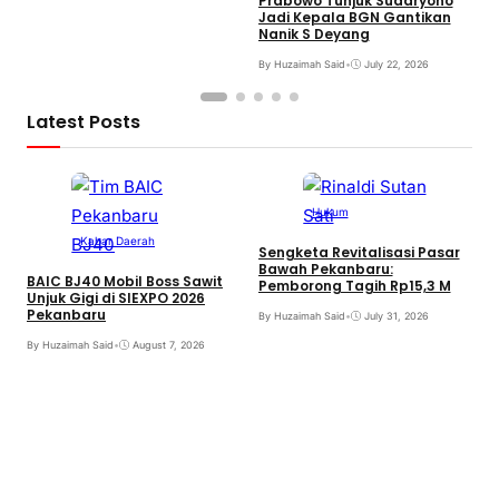
Prabowo Tunjuk Sudaryono
Jadi Kepala BGN Gantikan
Nanik S Deyang
By Huzaimah Said
•
July 22, 2026
Latest Posts
Hukum
Kabar Daerah
Sengketa Revitalisasi Pasar
Bawah Pekanbaru:
BAIC BJ40 Mobil Boss Sawit
Pemborong Tagih Rp15,3 M
Unjuk Gigi di SIEXPO 2026
Pekanbaru
By Huzaimah Said
•
July 31, 2026
T
By Huzaimah Said
•
August 7, 2026
H
R
B