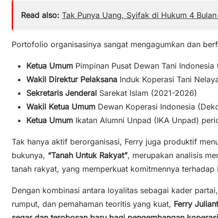
Read also:
Tak Punya Uang, Syifak di Hukum 4 Bulan 
Portofolio organisasinya sangat mengagumkan dan be
Ketua Umum
Pimpinan Pusat Dewan Tani Indonesia
Wakil Direktur Pelaksana
Induk Koperasi Tani Nelaya
Sekretaris Jenderal
Sarekat Islam (2021-2026)
Wakil Ketua Umum
Dewan Koperasi Indonesia (Deko
Ketua Umum
Ikatan Alumni Unpad (IKA Unpad) per
Tak hanya aktif berorganisasi, Ferry juga produktif me
bukunya,
“Tanah Untuk Rakyat”
, merupakan analisis me
tanah rakyat, yang memperkuat komitmennya terhadap k
Dengan kombinasi antara loyalitas sebagai kader partai,
rumput, dan pemahaman teoritis yang kuat,
Ferry Julia
segar dan terobosan baru bagi pengembangan koperas