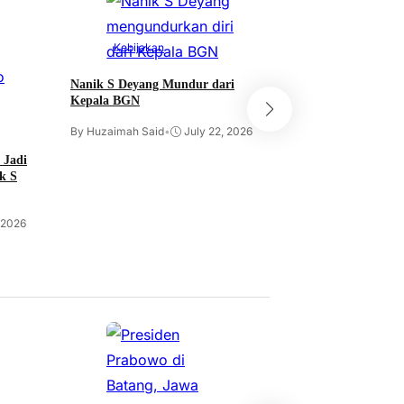
Kebijakan
Kebijakan
Mitra Ancam Gem
Nanik S Deyang Mundur dari
Kepala BGN
By Huzaimah Said
•
By Huzaimah Said
•
July 22, 2026
 Jadi
k S
 2026
Hukum