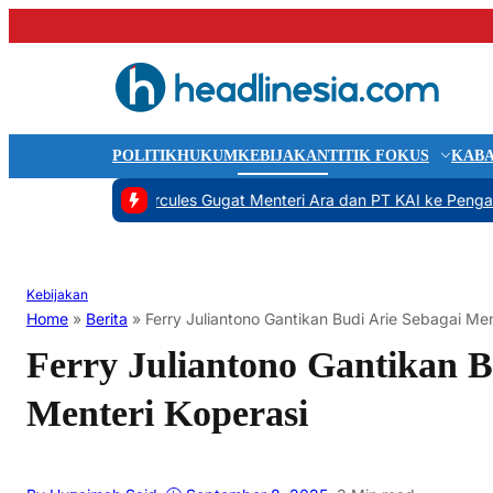
POLITIK
HUKUM
KEBIJAKAN
TITIK FOKUS
KABA
itikam
|
#2 -
Hercules Gugat Menteri Ara dan PT KAI ke Pengadilan
|
#
Kebijakan
Home
»
Berita
»
Ferry Juliantono Gantikan Budi Arie Sebagai Men
Ferry Juliantono Gantikan B
Menteri Koperasi