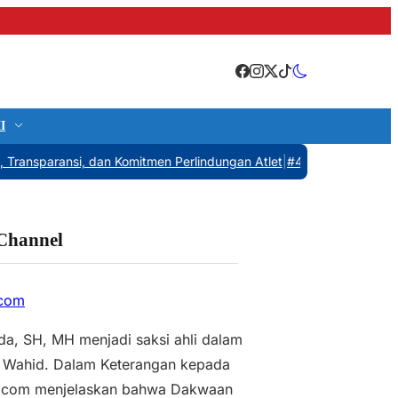
I
aransi, dan Komitmen Perlindungan Atlet
|
#4 -
Fadia Arafiq: “Saya 
 Channel
.com
uda, SH, MH menjadi saksi ahli dalam
 Wahid. Dalam Keterangan kepada
com menjelaskan bahwa Dakwaan