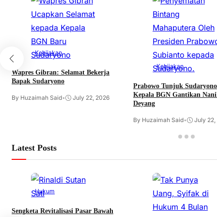
Kebijakan
Kebijakan
Wapres Gibran: Selamat Bekerja
Bapak Sudaryono
Prabowo Tunjuk Sudaryono
Kepala BGN Gantikan Nani
By Huzaimah Said
•
July 22, 2026
Deyang
By Huzaimah Said
•
July 22,
Latest Posts
Hukum
Sengketa Revitalisasi Pasar Bawah