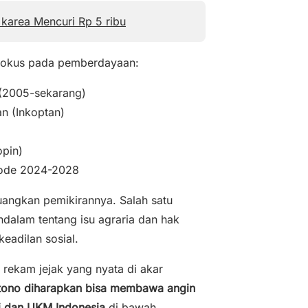
karea Mencuri Rp 5 ribu
rfokus pada pemberdayaan:
 (2005-sekarang)
n (Inkoptan)
pin)
iode 2024-2028
nuangkan pemikirannya. Salah satu
ndalam tentang isu agraria dan hak
eadilan sosial.
 rekam jejak yang nyata di akar
ntono diharapkan bisa membawa angin
i dan UKM Indonesia
di bawah