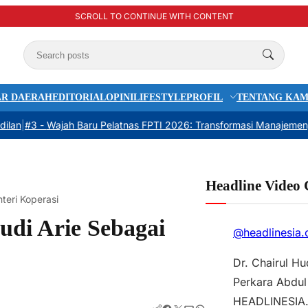
SCROLL TO CONTINUE WITH CONTENT
R DAERAH
EDITORIAL
OPINI
LIFESTYLE
PROFIL
TENTANG KAM
3 -
Wajah Baru Pelatnas FPTI 2026: Transformasi Manajemen, Transp
Headline Video
teri Koperasi
udi Arie Sebagai
@headlinesia
Dr. Chairul H
Perkara Abdul
HEADLINESIA.