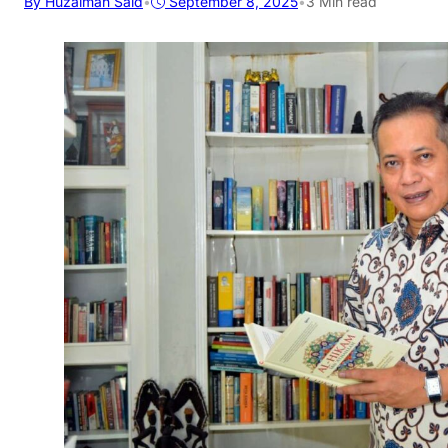
By Huzaimah Said
•
September 8, 2025
•
3 Min read