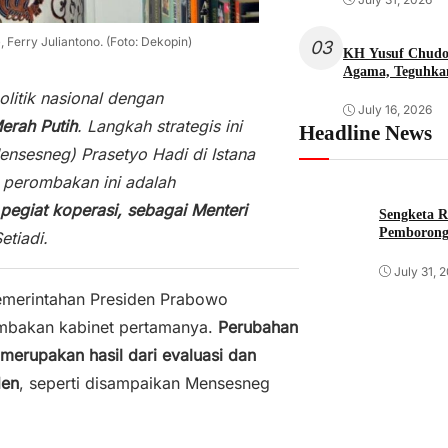
Ferry Juliantono. (Foto: Dekopin)
03
KH Yusuf Chudori
Agama, Teguhka
itik nasional dengan
July 16, 2026
Merah Putih
. Langkah strategis ini
Headline News
nsesneg) Prasetyo Hadi di Istana
 perombakan ini adalah
 pegiat koperasi, sebagai Menteri
Sengketa R
Pemborong
etiadi.
July 31, 
merintahan Presiden Prabowo
mbakan kabinet pertamanya.
Perubahan
merupakan hasil dari evaluasi dan
den
, seperti disampaikan Mensesneg