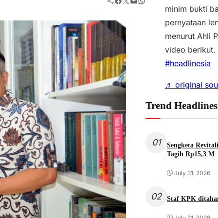
Facebook
Twitter
Mail
WhatsApp
minim bukti b
pernyataan le
menurut Ahli 
video berikut
#headlinesia
♬ original so
Trend Headlines
01
Sengketa Revita
Tagih Rp15,3 M
July 31, 2026
02
Staf KPK ditah
July 31, 2026