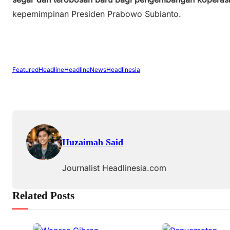
kepemimpinan Presiden Prabowo Subianto.
Featured
Headline
HeadlineNews
Headlinesia
Huzaimah Said
Journalist Headlinesia.com
Related Posts