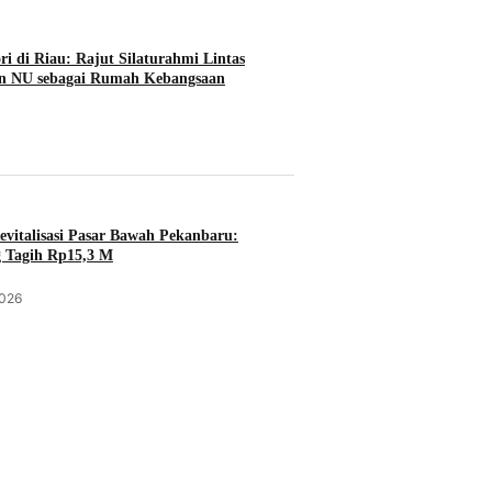
 di Riau: Rajut Silaturahmi Lintas
n NU sebagai Rumah Kebangsaan
evitalisasi Pasar Bawah Pekanbaru:
 Tagih Rp15,3 M
2026