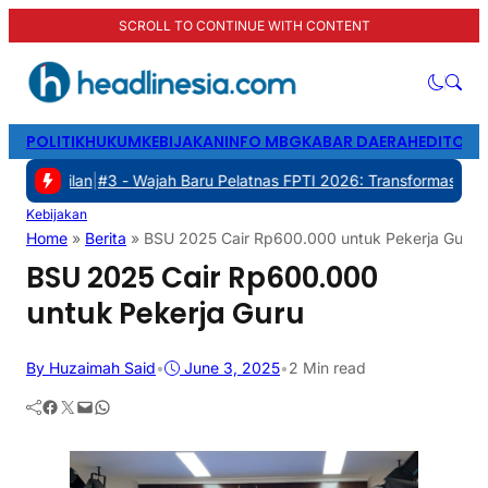
SCROLL TO CONTINUE WITH CONTENT
POLITIK
HUKUM
KEBIJAKAN
INFO MBG
KABAR DAERAH
EDITORI
lan
|
#3 -
Wajah Baru Pelatnas FPTI 2026: Transformasi Manajemen, T
Kebijakan
Home
»
Berita
»
BSU 2025 Cair Rp600.000 untuk Pekerja Guru
BSU 2025 Cair Rp600.000
untuk Pekerja Guru
By Huzaimah Said
•
June 3, 2025
•
2 Min read
Facebook
Twitter
Mail
WhatsApp