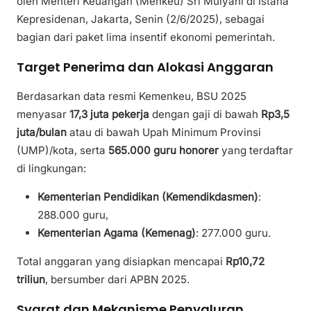
oleh Menteri Keuangan (Menkeu) Sri Mulyani di Istana
Kepresidenan, Jakarta, Senin (2/6/2025), sebagai
bagian dari paket lima insentif ekonomi pemerintah.
Target Penerima dan Alokasi Anggaran
Berdasarkan data resmi Kemenkeu, BSU 2025
menyasar
17,3 juta pekerja
dengan gaji di bawah
Rp3,5
juta/bulan
atau di bawah Upah Minimum Provinsi
(UMP)/kota, serta
565.000 guru honorer
yang terdaftar
di lingkungan:
Kementerian Pendidikan (Kemendikdasmen)
:
288.000 guru,
Kementerian Agama (Kemenag)
: 277.000 guru.
Total anggaran yang disiapkan mencapai
Rp10,72
triliun
, bersumber dari APBN 2025.
Syarat dan Mekanisme Penyaluran