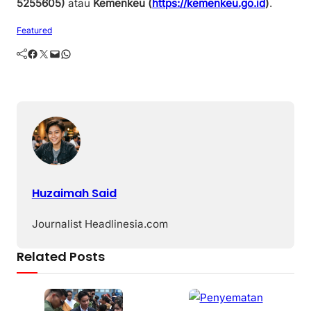
5255605)
atau
Kemenkeu (
https://kemenkeu.go.id
)
.
Featured
Facebook
Twitter
Mail
WhatsApp
Huzaimah Said
Journalist Headlinesia.com
Related Posts