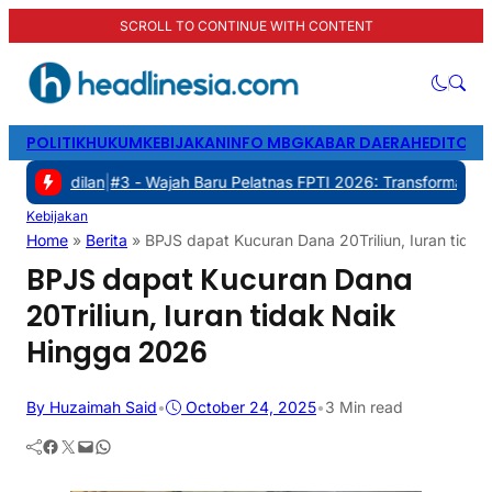
SCROLL TO CONTINUE WITH CONTENT
POLITIK
HUKUM
KEBIJAKAN
INFO MBG
KABAR DAERAH
EDITORI
an
|
#3 -
Wajah Baru Pelatnas FPTI 2026: Transformasi Manajemen, Tr
Kebijakan
Home
»
Berita
»
BPJS dapat Kucuran Dana 20Triliun, Iuran tida
BPJS dapat Kucuran Dana
20Triliun, Iuran tidak Naik
Hingga 2026
By Huzaimah Said
•
October 24, 2025
•
3 Min read
Facebook
Twitter
Mail
WhatsApp