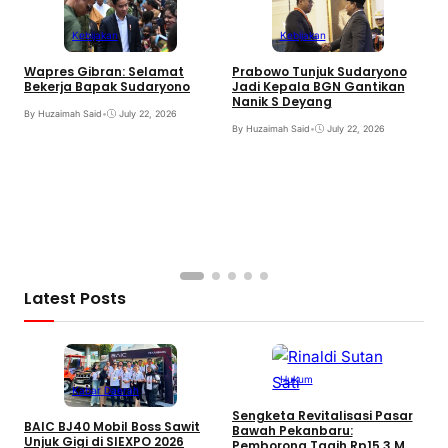
Kebijakan
Kebijakan
Wapres Gibran: Selamat
Prabowo Tunjuk Sudaryono
N
Bekerja Bapak Sudaryono
Jadi Kepala BGN Gantikan
K
Nanik S Deyang
By Huzaimah Said
•
July 22, 2026
B
By Huzaimah Said
•
July 22, 2026
Latest Posts
Hukum
Kabar Daerah
Sengketa Revitalisasi Pasar
BAIC BJ40 Mobil Boss Sawit
Bawah Pekanbaru:
Unjuk Gigi di SIEXPO 2026
Pemborong Tagih Rp15,3 M