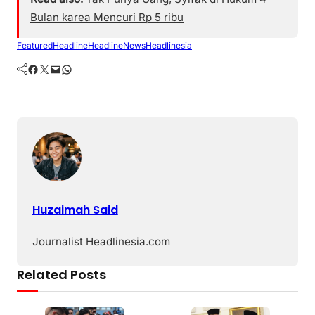
Bulan karea Mencuri Rp 5 ribu
Featured
Headline
HeadlineNews
Headlinesia
Facebook
Twitter
Mail
WhatsApp
Huzaimah Said
Journalist Headlinesia.com
Related Posts