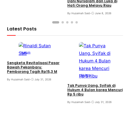
Dani Nursalam dan Luka di
Hati Orang Melayu Riau
By Huzaimah Said
•
June 8, 2026
Latest Posts
Hukum
Sengketa Revitalisasi Pasar
Bawah Pekanbaru:
Pemborong Tagih Rp15,3 M
Hukum
By Huzaimah Said
•
July 31, 2026
Tak Punya Uang, Syifak di
Hukum 4 Bulan karea Mencuri
Rp 5 ribu
B
By Huzaimah Said
•
July 31, 2026
T
I
B