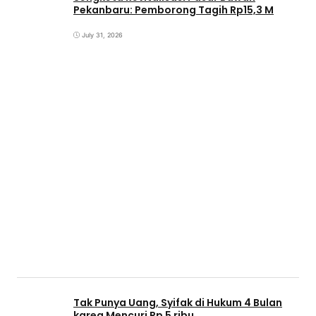
Pekanbaru: Pemborong Tagih Rp15,3 M
July 31, 2026
Tak Punya Uang, Syifak di Hukum 4 Bulan
karea Mencuri Rp 5 ribu