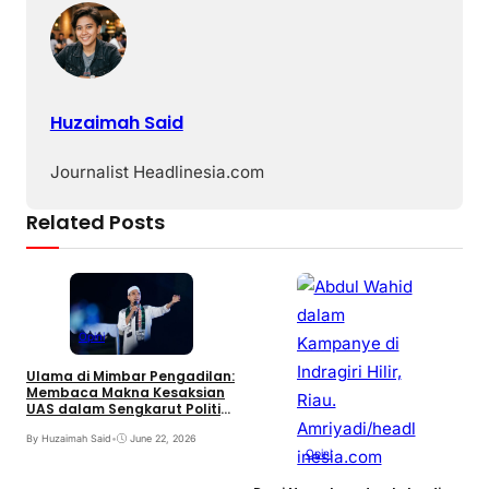
Huzaimah Said
Journalist Headlinesia.com
Related Posts
Opini
S
y
Ulama di Mimbar Pengadilan:
Membaca Makna Kesaksian
By
UAS dalam Sengkarut Politik
Riau
By Huzaimah Said
•
June 22, 2026
Opini