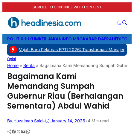
SCROLL TO CONTINUE WITH CONTENT
POLITIK
HUKUM
KEBIJAKAN
INFO MBG
KABAR DAERAH
EDITORI
Baru Pelatnas FPTI 2026: Transformasi Manajemen, Transparansi, d
Opini
Home
»
Berita
»
Bagaimana Kami Memandang Sumpah Gubernur 
Bagaimana Kami
Memandang Sumpah
Gubernur Riau (Berhalangan
Sementara) Abdul Wahid
By Huzaimah Said
•
January 14, 2026
•
4 Min read
Facebook
Twitter
Mail
WhatsApp