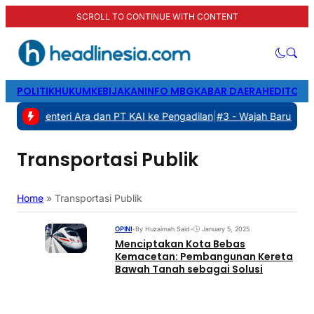
SCROLL TO CONTINUE WITH CONTENT
POLITIK
HUKUM
KEBIJAKAN
INFO MBG
KABAR DAERAH
EDITORI
Gugat Menteri Ara dan PT KAI ke Pengadilan
|
#3 -
Wajah Baru Pelatn
Transportasi Publik
Home
»
Transportasi Publik
OPINI
•
By Huzaimah Said
•
January 5, 2025
Menciptakan Kota Bebas
Kemacetan: Pembangunan Kereta
Bawah Tanah sebagai Solusi