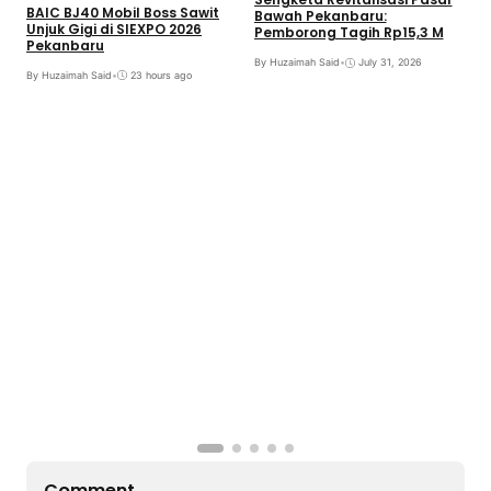
BAIC BJ40 Mobil Boss Sawit
Bawah Pekanbaru:
Unjuk Gigi di SIEXPO 2026
Pemborong Tagih Rp15,3 M
Pekanbaru
By Huzaimah Said
•
July 31, 2026
By Huzaimah Said
•
23 hours ago
T
H
R
B
Comment