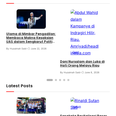
Opini
S
y
Ulama di Mimbar Pengadilan:
Membaca Makna Kesaksian
By
UAS dalam Sengkarut Politik
Riau
By Huzaimah Said
•
June 22, 2026
Opini
Dani Nursalam dan Luka di
Hati Orang Melayu Riau
By Huzaimah Said
•
June 8, 2026
Latest Posts
Hukum
Kabar Daerah
Sengketa Revitalisasi Pasar