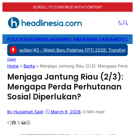
SCROLL TO CONTINUE WITH CONTENT
POLITIK
HUKUM
KEBIJAKAN
INFO MBG
KABAR DAERAH
EDITORI
ilan
|
#3 -
Wajah Baru Pelatnas FPTI 2026: Transformasi Manajemen, 
Opini
Home
»
Berita
»
Menjaga Jantung Riau (2/3): Mengapa Perda Pe
Menjaga Jantung Riau (2/3):
Mengapa Perda Perhutanan
Sosial Diperlukan?
By Huzaimah Said
•
March 6, 2026
•
3 Min read
Facebook
Twitter
Mail
WhatsApp